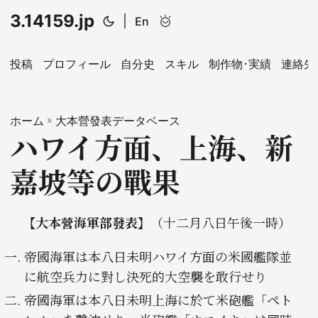
3.14159.jp
|
toki+pona
En
投稿
プロフィール
自分史
スキル
制作物･実績
連絡先
ホーム
»
大本營發表データベース
ハワイ方面、上海、新
嘉坡等の戰果
【大本營海軍部發表】
（十二月󠄁八日午後一時）
帝󠄁國海軍は本八日未明󠄁ハワイ方面の米國艦隊󠄁並
に航空兵力に對し決死的󠄁大空襲を敢行せり
帝󠄁國海軍は本八日未明󠄁上海に於て米砲󠄁艦「ペト