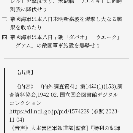
レル」を擊沈せり、米砲󠄁艦「ウエイキ」は同時
刻我に降伏せり
帝󠄁國海軍は本八日未明󠄁新嘉坡を爆擊し大なる戰
果を收めたり
帝󠄁國海軍は本八日早朝󠄁「ダバオ」「ウエーク」
「グアム」の敵國軍事施設を爆擊せり
【出典】
《内容》 『内外調査資料』第14年(1)(153),調
査資料協会,1942-02. 国立国会図書館デジタル
コレクション
https://dl.ndl.go.jp/pid/1574239
(参照 2023-
11-04)
《音声》大本營陸軍報道部[監修]『勝利の記録