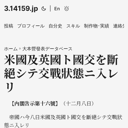
3.14159.jp
|
toki+pona
En
投稿
プロフィール
自分史
スキル
制作物･実績
連絡先
ホーム
»
大本營發表データベース
米國及英國ト國交を斷
絕シテ交戰狀態ニ入レ
リ
【內閣吿示第十六號】
（十二月󠄁八日）
帝󠄁國ハ今八日米國及英國ト國交󠄁を斷絕シテ交󠄁戰狀
態ニ入レリ